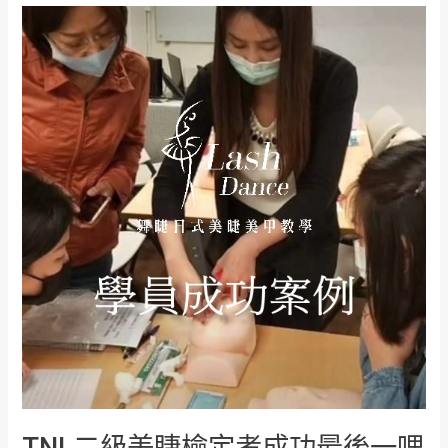
念
TNL
二
級
美
睫
檢
定
考
成
功
最
後
一
哩
路
TNL二級美睫檢定考成功最後一哩