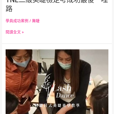
路
學員成功案例
/
舞睫
閱讀全文 »
舞
睫
美
睫
接
睫
毛
教
學
課
程