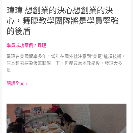
中
團
瑋瑋 想創業的決心想創業的決
1
隊
秒
心，舞睫教學團隊將是學員堅強
將
變
是
的後盾
女
學
神
員
學員成功案例
/
舞睫
堅
強
瑋瑋在美國留學多年，當年在國外就注意到”美睫”這項技術，
的
原本趁著寒暑假無聊學一下，但搜尋當地教學後，發現大多
後
是
盾
閱讀全文 »
舞
睫
學
員