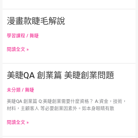
銷
基
礎
漫
漫畫款睫毛解說
課
畫
程
款
紮
學習課程
/
舞睫
睫
實
毛
閱讀全文 »
解
說
美
美睫QA 創業篇 美睫創業問題
睫
QA
未分類
/
舞睫
創
美睫QA 創業篇 Q:美睫創業需要什麼資格？ A:資金，技術，
業
材料，主顧客人 等必要創業因素外。如本身眼睛有散
篇
美
閱讀全文 »
睫
創
業