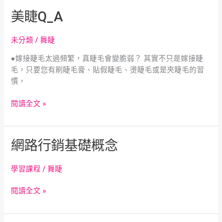
問
美
美睫Q_A
題
睫
Q_A
未分類
/
舞睫
●嫁接睫毛太過頻繁，真睫毛會變脆弱？ 其實不只是嫁接睫
毛，只要您有刷睫毛膏、貼假睫毛、燙睫毛或是夾睫毛的習
慣，
閱讀全文 »
網
網路行銷基礎概念
路
行
學習課程
/
舞睫
銷
基
閱讀全文 »
礎
概