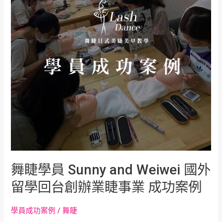
Sunny
and
Weiwei
國
外
留
學
回
台
創
辦
業
睫
事
業
舞睫學員 Sunny and Weiwei 國外
成
留學回台創辦業睫事業 成功案例
功
案
例
學員成功案例
/
舞睫