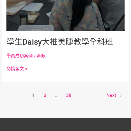
學生Daisy大推美睫教學全科班
學員成功案例
/
舞睫
閱讀全文 »
1
2
...
30
Next
→