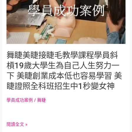
學
員
斜
槓
19
歲
大
學
舞睫美睫接睫毛教學課程學員斜
生
槓19歲大學生為自己人生努力一
為
自
下 美睫創業成本低也容易學習 美
己
人
睫證照全科班招生中1秒變女神
生
努
學員成功案例
/
舞睫
力
一
下
閱讀全文 »
美
睫