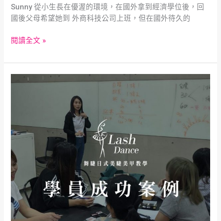
Sunny 從小生長在優渥的環境，在國外拿到經濟學位後，回
國後父母希望她到 外商科技公司上班，但在國外待久的
閱讀全文 »
學
生
Daisy
大
推
美
睫
教
學
全
科
班