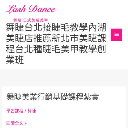
跳
主
至
主
要
要
舞睫台北接睫毛教學內湖
內
選
美睫店推薦新北市美睫課
容
單
程台北種睫毛美甲教學創
業班
舞
舞睫美業行銷基礎課程紮實
睫
美
學習課程
/
舞睫
業
行
閱讀全文 »