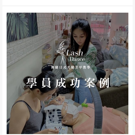
創
業
瑋
成
瑋
本
想
低
創
也
業
容
的
易
決
學
心
習
想
美
創
睫
業
證
的
照
決
全
心，
科
舞
班
睫
招
教
生
學