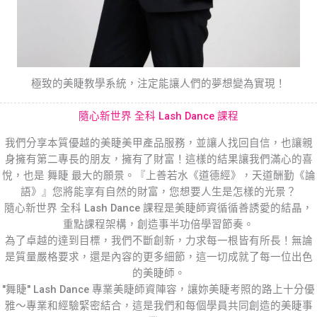
極致的美睫教學系統，注定能讓人們的夢想變為實現！
隨心新世界 全科 Lash Dance 課程
我們分享本質優越的美睫美甲產品服務，並讓人找回自信，也讓親
身擁有第二專長的朋友，擁有了財富！這樣的結果讓我們滿心的喜
悅，也是 舞睫 最大的願景。『上善若水《道德經》，天道酬勤《論
語》』您將能享有自然的財富，您想要人生是怎樣的光景？
隨心新世界 全科 Lash Dance 課程是美睫師資循循善誘愛的結晶，
重點課程架構，創造事半功倍學習節奏。
為了卓越的達到目標，我們不斷創新，力求每一根皆有所長！無論
是質量嚴格要求，還是內容的更多細節，這一切成就了每一位出色
的美睫師。
"舞睫" Lash Dance 專業美睫師資陣容，讓妳美睫考照的路上十分優
雅～專業和經驗緊密結合，這是我們和每個學員共同創造的美睫事