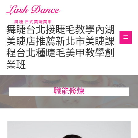
跳
主
至
主
要
要
舞睫台北接睫毛教學內湖
內
選
美睫店推薦新北市美睫課
容
單
程台北種睫毛美甲教學創
業班
職能修煉